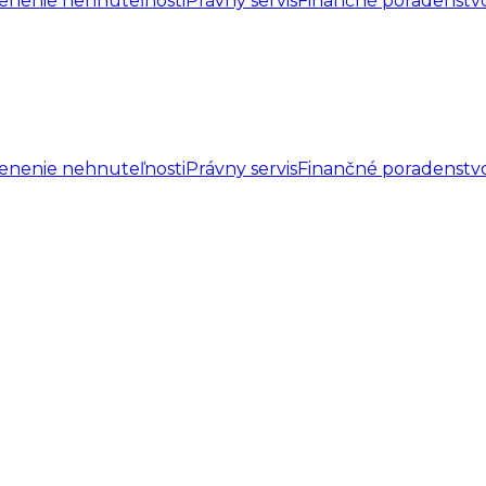
enenie nehnuteľnosti
Právny servis
Finančné poradenstv
enenie nehnuteľnosti
Právny servis
Finančné poradenstv