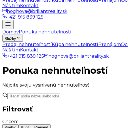
Predaj nehnuteľností
Kúpa nehnuteľností
Prenájom
Oc
Náš tím
Kontakt
hoghova@briliantreality.sk
+421 915 839 125
Domov
Ponuka nehnuteľností
Služby
Predaj nehnuteľností
Kúpa nehnuteľností
Prenájom
Oc
Náš tím
Kontakt
+421 915 839 125
hoghova@briliantreality.sk
Ponuka nehnuteľností
Nájdite svoju vysnívanú nehnuteľnosť
Filtrovať
Chcem
Všetko
Kúpiť
Prenajať