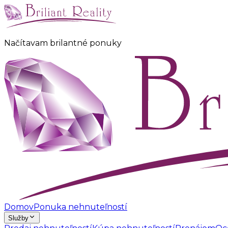
Načítavam brilantné ponuky
.
.
Domov
Ponuka nehnuteľností
Služby