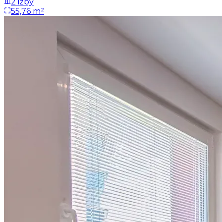
2 izby
55,76 m²