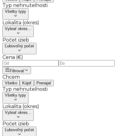
Typ nehnuteľnosti
Všetky typy
Lokalita (okres)
Vybrať okres...
Počet izieb
Ľubovoľný počet
Cena (€)
Filtrovať
Chcem
Všetko
Kúpiť
Prenajať
Typ nehnuteľnosti
Všetky typy
Lokalita (okres)
Vybrať okres...
Počet izieb
Ľubovoľný počet