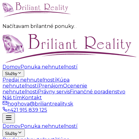
Načítavam brilantné ponuky
.
.
.
Domov
Ponuka nehnuteľností
Služby
Predaj nehnuteľností
Kúpa
nehnuteľností
Prenájom
Ocenenie
nehnuteľnosti
Právny servis
Finančné poradenstvo
Náš tím
Kontakt
hoghova@briliantreality.sk
+421 915 839 125
Domov
Ponuka nehnuteľností
Služby