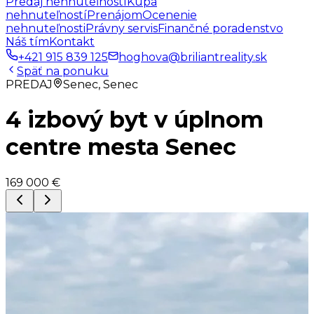
Predaj nehnuteľností
Kúpa
nehnuteľností
Prenájom
Ocenenie
nehnuteľnosti
Právny servis
Finančné poradenstvo
Náš tím
Kontakt
+421 915 839 125
hoghova@briliantreality.sk
Späť na ponuku
PREDAJ
Senec, Senec
4 izbový byt v úplnom
centre mesta Senec
169 000 €