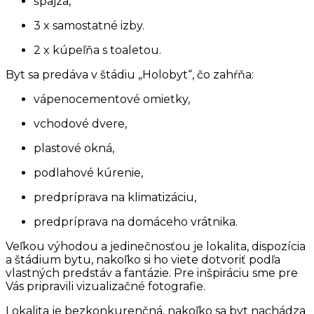
špajza,
3 x samostatné izby.
2 x kúpeľňa s toaletou.
Byt sa predáva v štádiu „Holobyt“, čo zahŕňa:
vápenocementové omietky,
vchodové dvere,
plastové okná,
podlahové kúrenie,
predpríprava na klimatizáciu,
predpríprava na domáceho vrátnika.
Veľkou výhodou a jedinečnosťou je lokalita, dispozícia
a štádium bytu, nakoľko si ho viete dotvoriť podľa
vlastných predstáv a fantázie. Pre inšpiráciu sme pre
Vás pripravili vizualizačné fotografie.
Lokalita je bezkonkurenčná, nakoľko sa byt nachádza