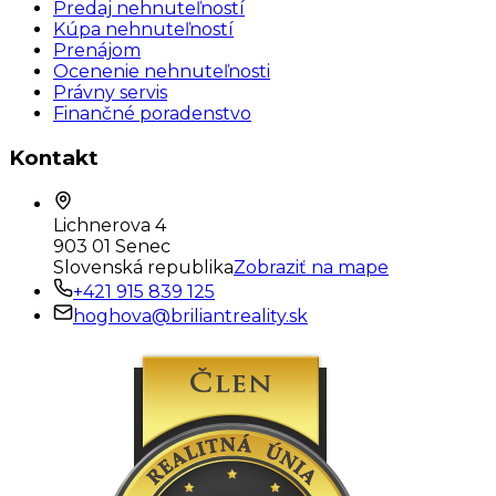
Predaj nehnuteľností
Kúpa nehnuteľností
Prenájom
Ocenenie nehnuteľnosti
Právny servis
Finančné poradenstvo
Kontakt
Lichnerova 4
903 01 Senec
Slovenská republika
Zobraziť na mape
+421 915 839 125
hoghova@briliantreality.sk