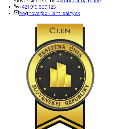
Slovenská republika
Zobraziť na mape
+421 915 839 125
hoghova@briliantreality.sk