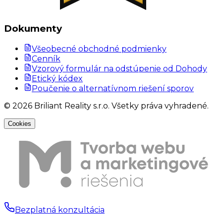
Dokumenty
Všeobecné obchodné podmienky
Cenník
Vzorový formulár na odstúpenie od Dohody
Etický kódex
Poučenie o alternatívnom riešení sporov
©
2026
Briliant Reality s.r.o. Všetky práva vyhradené.
Cookies
Bezplatná konzultácia