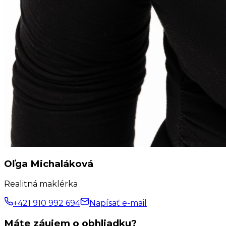
Oľga Michaláková
Realitná maklérka
+421 910 992 694
Napísať e-mail
Máte záujem o obhliadku?