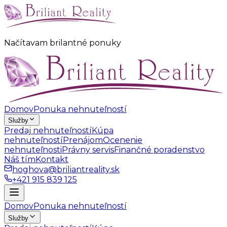
Načítavam brilantné ponuky
Domov
Ponuka nehnuteľností
Služby
Predaj nehnuteľností
Kúpa
nehnuteľností
Prenájom
Ocenenie
nehnuteľnosti
Právny servis
Finančné poradenstvo
Náš tím
Kontakt
hoghova@briliantreality.sk
+421 915 839 125
Domov
Ponuka nehnuteľností
Služby