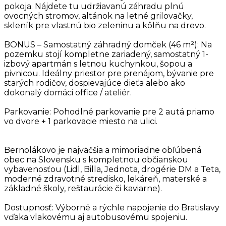
pokoja. Nájdete tu udržiavanú záhradu plnú
ovocných stromov, altánok na letné grilovačky,
skleník pre vlastnú bio zeleninu a kôlňu na drevo.
BONUS – Samostatný záhradný domček (46 m²): Na
pozemku stojí kompletne zariadený, samostatný 1-
izbový apartmán s letnou kuchynkou, šopou a
pivnicou. Ideálny priestor pre prenájom, bývanie pre
starých rodičov, dospievajúce dieťa alebo ako
dokonalý domáci office / ateliér.
Parkovanie: Pohodlné parkovanie pre 2 autá priamo
vo dvore + 1 parkovacie miesto na ulici.
Bernolákovo je najväčšia a mimoriadne obľúbená
obec na Slovensku s kompletnou občianskou
vybavenosťou (Lidl, Billa, Jednota, drogérie DM a Teta,
moderné zdravotné stredisko, lekáreň, materské a
základné školy, reštaurácie či kaviarne).
Dostupnosť: Výborné a rýchle napojenie do Bratislavy
vďaka vlakovému aj autobusovému spojeniu.