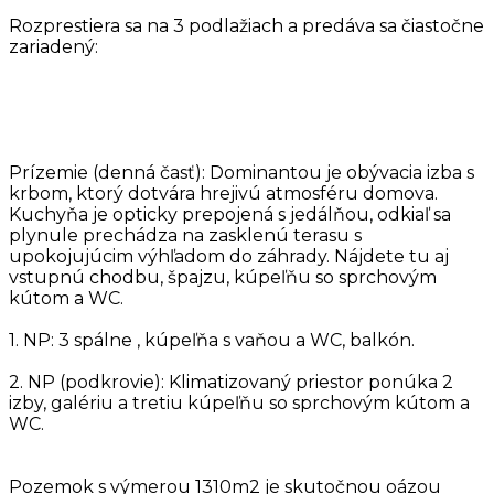
Rozprestiera sa na 3 podlažiach a predáva sa čiastočne
zariadený:
Prízemie (denná časť): Dominantou je obývacia izba s
krbom, ktorý dotvára hrejivú atmosféru domova.
Kuchyňa je opticky prepojená s jedálňou, odkiaľ sa
plynule prechádza na zasklenú terasu s
upokojujúcim výhľadom do záhrady. Nájdete tu aj
vstupnú chodbu, špajzu, kúpeľňu so sprchovým
kútom a WC.
1. NP: 3 spálne , kúpeľňa s vaňou a WC, balkón.
2. NP (podkrovie): Klimatizovaný priestor ponúka 2
izby, galériu a tretiu kúpeľňu so sprchovým kútom a
WC.
Pozemok s výmerou 1310m2 je skutočnou oázou