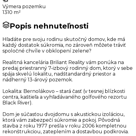
Výmera pozemku
1310 m²
Popis nehnuteľnosti
Hľadáte pre svoju rodinu skutočný domov, kde má
každý dostatok súkromia, no zároveň môžete tráviť
spoločné chvíle v obklopení zelene?
Realitná kancelária Briliant Reality vám ponúka na
predaj priestranný 7-izbový rodinný dom, ktorý v sebe
spája skvelú lokalitu, nadštandardný priestor a
nádherný 13-árový pozemok.
Lokalita: Bernolákovo – stará časť (v tesnej blízkosti
centra, kaštieľa a vyhľadávaného golfového rezortu
Black River).
Dom je súčasťou dvojdomu s akustickou izoláciou,
ktorá vám zabezpečí súkromie a pokoj. Pôvodná
stavba z roku 1977 prešla v roku 2006 kompletnou
rekonštrukciou, zateplením a dostavbou podkrovia.