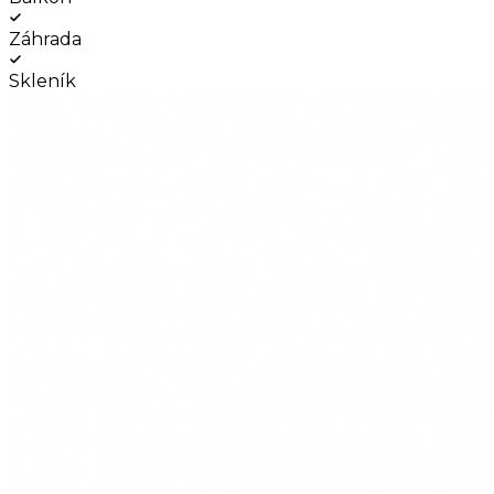
Záhrada
Skleník