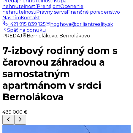
Predaj nehnuteľností
Kúpa
nehnuteľností
Prenájom
Ocenenie
nehnuteľnosti
Právny servis
Finančné poradenstvo
Náš tím
Kontakt
+421 915 839 125
hoghova@briliantreality.sk
Späť na ponuku
PREDAJ
Bernolákovo, Bernolákovo
7-izbový rodinný dom s
čarovnou záhradou a
samostatným
apartmánom v srdci
Bernolákova
489 000 €