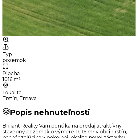
Typ
pozemok
Plocha
1016 m²
Lokalita
Trstín, Trnava
Popis nehnuteľnosti
Briliant Reality Vám ponúka na predaj atraktívny
stavebný pozemok o výmere 1 016 m² v obci Trstín,
nachádzajúci sa v pokojnej lokalite novej zástavby