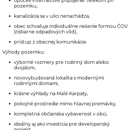
optické internetové pripojenie Telekom pri
pozemku,
kanalizácia sa v ulici nenachádza,
obec schvaľuje individuálne riešenie formou ČOV
(čistiarne odpadových vôd),
prístup z obecnej komunikácie.
Výhody pozemku:
výborné rozmery pre rodinný dom alebo
dvojdom,
novovybudovaná lokalita s modernými
rodinnými domami,
krásne výhľady na Malé Karpaty,
pokojné prostredie mimo hlavnej premávky,
kompletná občianska vybavenosť v obci,
ideálny aj ako investícia pre developerský
projekt.