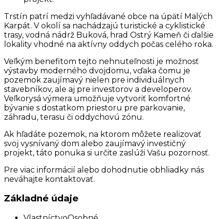
Trstín patrí medzi vyhľadávané obce na úpätí Malých
Karpát. V okolí sa nachádzajú turistické a cyklistické
trasy, vodná nádrž Buková, hrad Ostrý Kameň či ďalšie
lokality vhodné na aktívny oddych počas celého roka.
Veľkým benefitom tejto nehnuteľnosti je možnosť
výstavby moderného dvojdomu, vďaka čomu je
pozemok zaujímavý nielen pre individuálnych
stavebníkov, ale aj pre investorov a developerov.
Veľkorysá výmera umožňuje vytvoriť komfortné
bývanie s dostatkom priestoru pre parkovanie,
záhradu, terasu či oddychovú zónu.
Ak hľadáte pozemok, na ktorom môžete realizovať
svoj vysnívaný dom alebo zaujímavý investičný
projekt, táto ponuka si určite zaslúži Vašu pozornosť.
Pre viac informácií alebo dohodnutie obhliadky nás
neváhajte kontaktovať.
Základné údaje
Vlastníctvo
Osobné