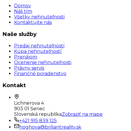
Domov
Náš tím
Všetky nehnuteľnosti
Kontaktujte nás
Naše služby
Predaj nehnuteľností
Kúpa nehnuteľností
Prenájom
Ocenenie nehnuteľnosti
Právny servis
Finančné poradenstvo
Kontakt
Lichnerova 4
903 01 Senec
Slovenská republika
Zobraziť na mape
+421 915 839 125
hoghova@briliantreality.sk