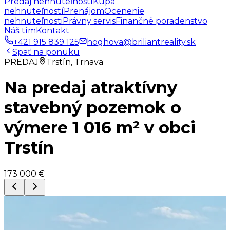
Predaj nehnuteľností
Kúpa
nehnuteľností
Prenájom
Ocenenie
nehnuteľnosti
Právny servis
Finančné poradenstvo
Náš tím
Kontakt
+421 915 839 125
hoghova@briliantreality.sk
Späť na ponuku
PREDAJ
Trstín, Trnava
Na predaj atraktívny
stavebný pozemok o
výmere 1 016 m² v obci
Trstín
173 000 €