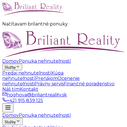
Načítavam brilantné ponuky
.
.
.
Domov
Ponuka nehnuteľností
Služby
Predaj nehnuteľností
Kúpa
nehnuteľností
Prenájom
Ocenenie
nehnuteľnosti
Právny servis
Finančné poradenstvo
Náš tím
Kontakt
hoghova@briliantreality.sk
+421 915 839 125
Domov
Ponuka nehnuteľností
Služby