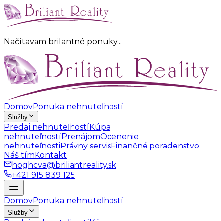
Načítavam brilantné ponuky
.
.
.
Domov
Ponuka nehnuteľností
Služby
Predaj nehnuteľností
Kúpa
nehnuteľností
Prenájom
Ocenenie
nehnuteľnosti
Právny servis
Finančné poradenstvo
Náš tím
Kontakt
hoghova@briliantreality.sk
+421 915 839 125
Domov
Ponuka nehnuteľností
Služby