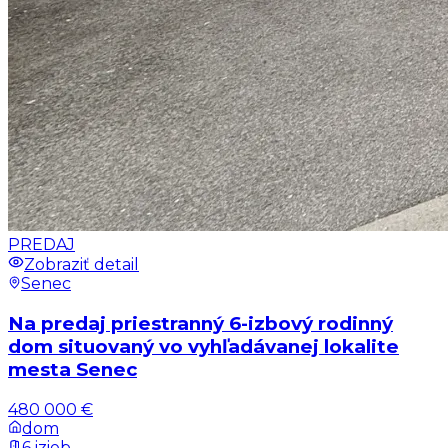
PREDAJ
Zobraziť detail
Senec
Na predaj priestranný 6-izbový rodinný
dom situovaný vo vyhľadávanej lokalite
mesta Senec
480 000 €
dom
6 izieb