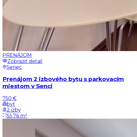
PRENÁJOM
Zobraziť detail
Senec
Prenájom 2 izbového bytu s parkovacím
miestom v Senci
750 €
byt
2 izby
55,76 m²