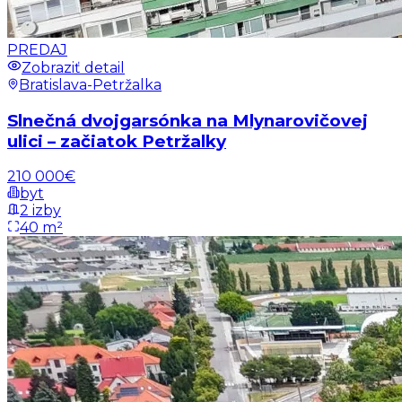
PREDAJ
Zobraziť detail
Bratislava-Petržalka
Slnečná dvojgarsónka na Mlynarovičovej
ulici – začiatok Petržalky
210 000€
byt
2 izby
40 m²