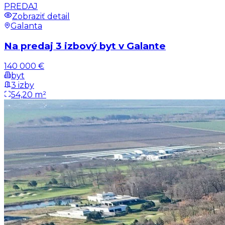
PREDAJ
Zobraziť detail
Galanta
Na predaj 3 izbový byt v Galante
140 000 €
byt
3 izby
54,20 m²