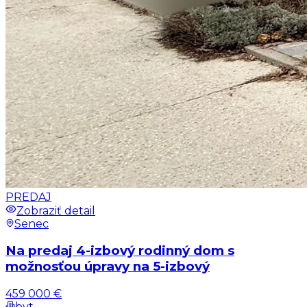
PREDAJ
Zobraziť detail
Senec
Na predaj 4-izbový rodinný dom s
možnosťou úpravy na 5-izbový
459 000 €
byt