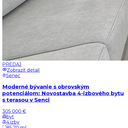
PREDAJ
Zobraziť detail
Senec
Moderné bývanie s obrovským
potenciálom: Novostavba 4-izbového bytu
s terasou v Senci
305 000 €
byt
4 izby
85,70 m²