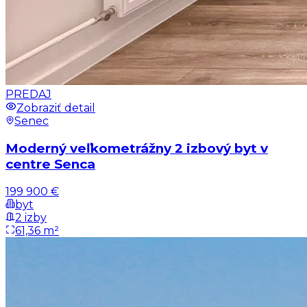
PREDAJ
Zobraziť detail
Senec
Moderný veľkometrážny 2 izbový byt v
centre Senca
199 900 €
byt
2 izby
61,36 m²