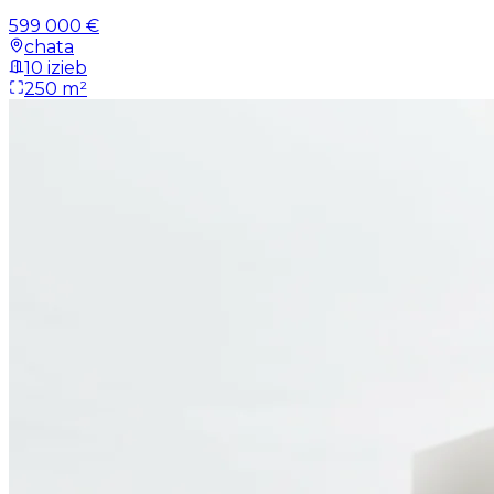
599 000 €
chata
10 izieb
250 m²