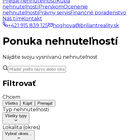
Predaj nehnuteľností
Kúpa
nehnuteľností
Prenájom
Ocenenie
nehnuteľnosti
Právny servis
Finančné poradenstvo
Náš tím
Kontakt
+421 915 839 125
hoghova@briliantreality.sk
Ponuka nehnuteľností
Nájdite svoju vysnívanú nehnuteľnosť
Filtrovať
Chcem
Všetko
Kúpiť
Prenajať
Typ nehnuteľnosti
Všetky typy
Lokalita (okres)
Vybrať okres...