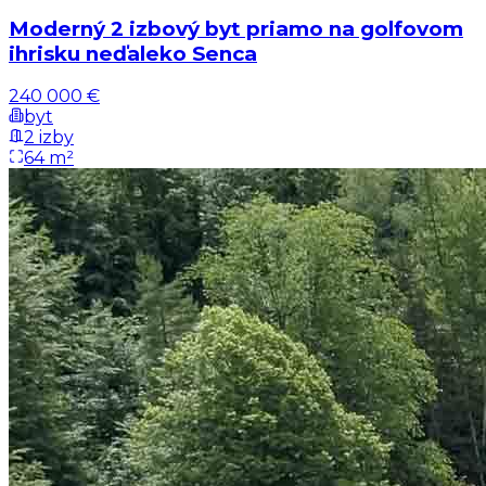
Moderný 2 izbový byt priamo na golfovom
ihrisku neďaleko Senca
240 000 €
byt
2 izby
64 m²