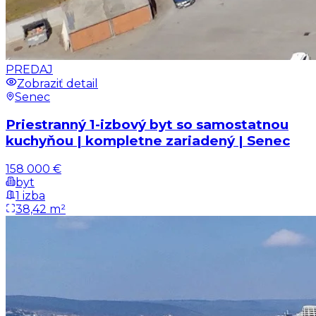
PREDAJ
Zobraziť detail
Senec
Priestranný 1-izbový byt so samostatnou
kuchyňou | kompletne zariadený | Senec
158 000 €
byt
1 izba
38,42 m²